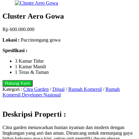
Cluster Aero Gowa
Rp
600.000.000
Lokasi :
Paccinongang gowa
Spesifikasi :
3 Kamar Tidur
1 Kamar Mandi
1 Teras & Taman
Hubungi Kami
Kategori :
Citra Garden
/
Dijual
/
Rumah Komersil
/
Rumah
Komersil Developer Nasional
Deskripsi Properti :
Citra garden menawarkan hunian nyaman dan modern dengan
lingkungan yang asri dan aman. Dirancang untuk menunjang gaya
hidup keluarga masa kini, setiap unit memiliki desain elegan,