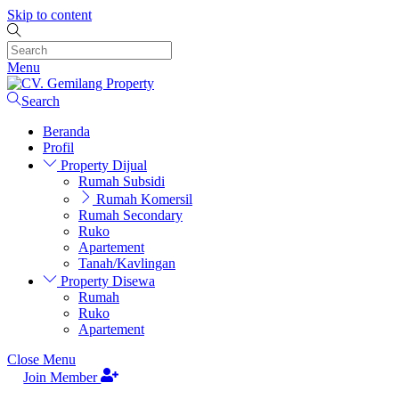
Skip to content
Menu
Search
Beranda
Profil
Property Dijual
Rumah Subsidi
Rumah Komersil
Rumah Secondary
Ruko
Apartement
Tanah/Kavlingan
Property Disewa
Rumah
Ruko
Apartement
Close Menu
Join Member