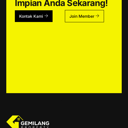
Impian Anda Sekarang!
Kontak Kami
Join Member
Back
To
Top