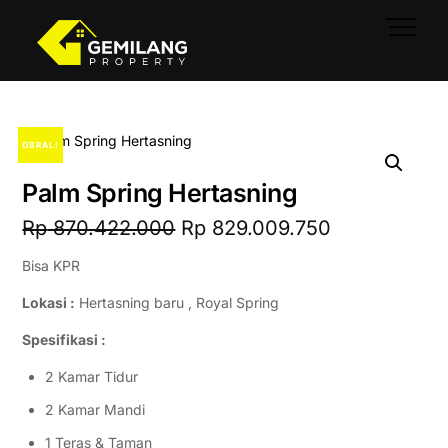
Skip
Men
to
content
OBRAL!
OBRAL!
Palm Spring Hertasning
Harga
Harga
Rp
870.422.000
Rp
829.009.750
aslinya
saat
Bisa KPR
adalah:
ini
Rp 870.422.000.
adalah:
Lokasi :
Hertasning baru , Royal Spring
Rp 829.009.
Spesifikasi :
2 Kamar Tidur
2 Kamar Mandi
1 Teras & Taman