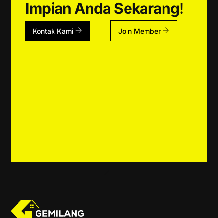
Impian Anda Sekarang!
Kontak Kami
Join Member
Back
To
Top