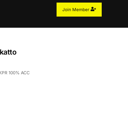
Join Member
katto
, KPR 100% ACC