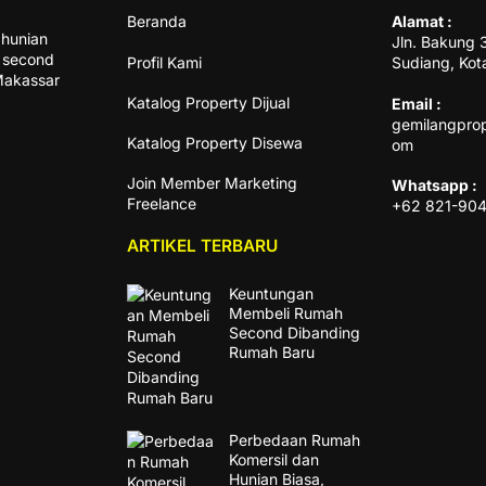
Beranda
Alamat :
hunian
Jln. Bakung 
n second
Profil Kami
Sudiang, Kot
 Makassar
Katalog Property Dijual
Email :
gemilangpro
Katalog Property Disewa
om
Join Member Marketing
Whatsapp :
Freelance
+62 821-90
ARTIKEL TERBARU
Keuntungan
Membeli Rumah
Second Dibanding
Rumah Baru
Perbedaan Rumah
Komersil dan
Hunian Biasa,