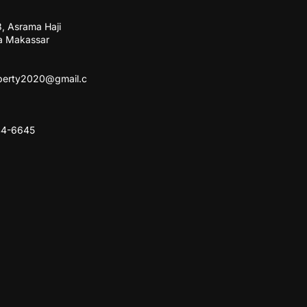
3, Asrama Haji
a Makassar
perty2020@gmail.c
44-6645