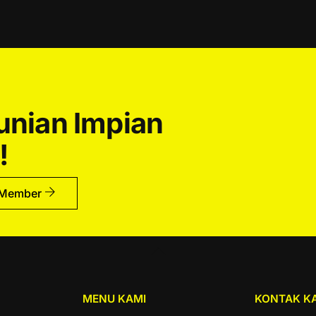
Hunian Impian
!
 Member
Back
To
Top
MENU KAMI
KONTAK K