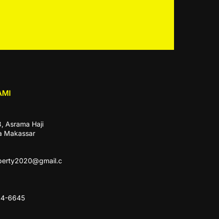
AMI
3, Asrama Haji
a Makassar
perty2020@gmail.c
44-6645