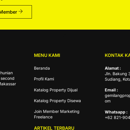
 Member
Back
To
Top
MENU KAMI
KONTAK K
Beranda
Alamat :
hunian
Jln. Bakung 
n second
Profil Kami
Sudiang, Kot
 Makassar
Katalog Property Dijual
Email :
gemilangpro
Katalog Property Disewa
om
Join Member Marketing
Whatsapp :
Freelance
+62 821-90
ARTIKEL TERBARU