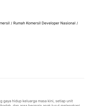
ersil
Rumah Komersil Developer Nasional
/
/
aya hidup keluarga masa kini, setiap unit
t ibadah, dan area bermain anak turut melengkapi