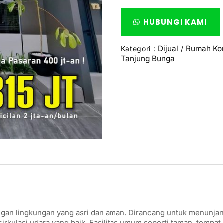
HUBUNGI KAMI
Dijual
Rumah Kom
Kategori :
/
Tanjung Bunga
 lingkungan yang asri dan aman. Dirancang untuk menunjang g
sirkulasi udara yang baik. Fasilitas umum seperti taman, tempa