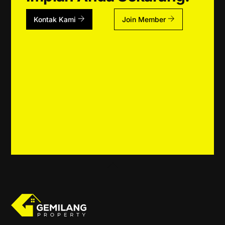
Kontak Kami
Join Member
Back
To
Top