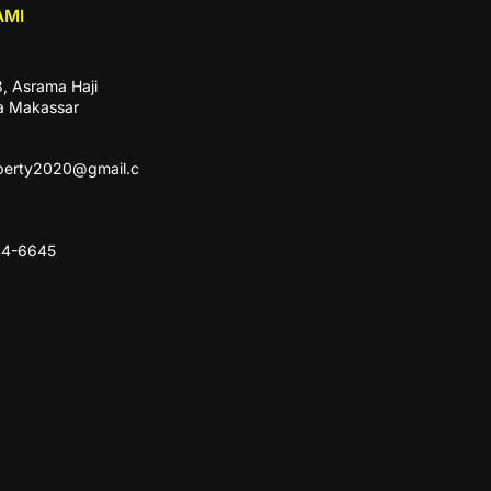
AMI
3, Asrama Haji
a Makassar
perty2020@gmail.c
44-6645