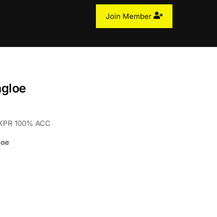
Join Member
ngloe
, KPR 100% ACC
loe