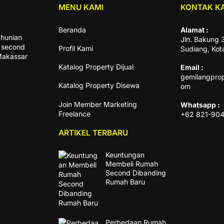
MENU KAMI
KONTAK K
Beranda
Alamat :
hunian
Jln. Bakung 
n second
Profil Kami
Sudiang, Kot
 Makassar
Katalog Property Dijual
Email :
gemilangpro
Katalog Property Disewa
om
Join Member Marketing
Whatsapp :
Freelance
+62 821-90
ARTIKEL TERBARU
Keuntungan
Membeli Rumah
Second Dibanding
Rumah Baru
Perbedaan Rumah