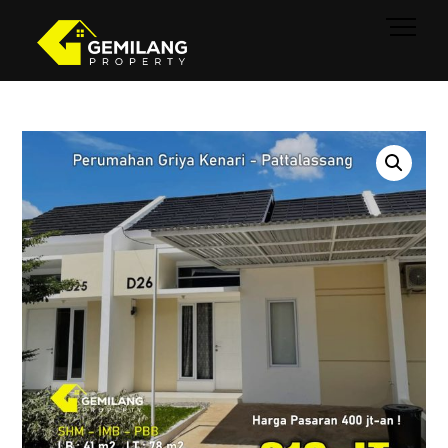
Skip
Men
to
content