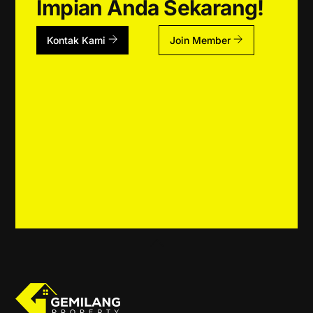
Impian Anda Sekarang!
Kontak Kami
Join Member
Back
To
Top